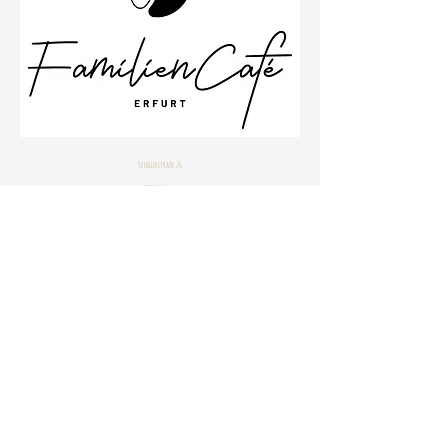
Schillerstraße 26
99096 Erfurt
Büro
0361 23001533
Impressum
Datenschutzbestimmungen
© 2020 by Janine Stahlhofen