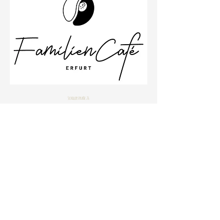
Schillerstraße 26
99096 Erfurt
Büro
0361 23001533
Impressum
Datenschutzbestimmungen
© 2020 by Janine Stahlhofen