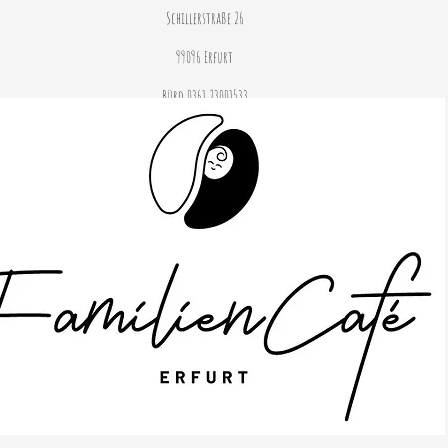
Schillerstraße 26
99096 Erfurt
Büro 0361 23001533
© 2020 by Janine Stahlhofen