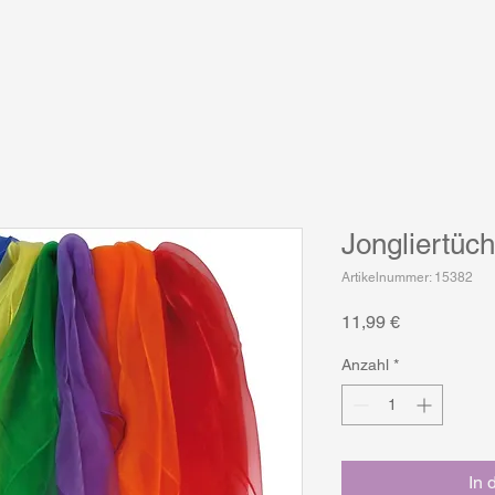
Jongliertüc
Artikelnummer: 15382
Preis
11,99 €
Anzahl
*
In 