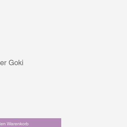
her Goki
den Warenkorb