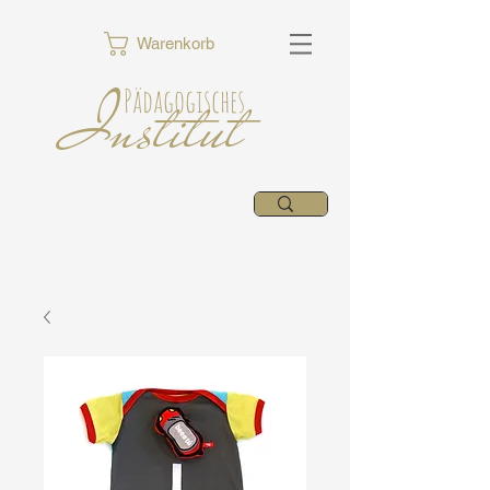
Warenkorb
Institut
Pädagogisches