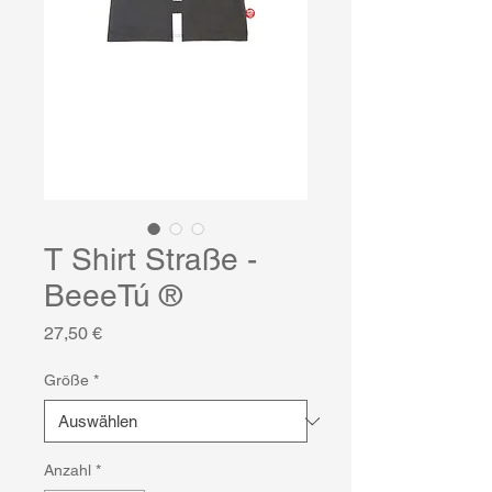
T Shirt Straße -
BeeeTú ®
Preis
27,50 €
Größe
*
Anzahl
*