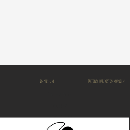
Impressum
Datenschutzbestimmungen
Schillerstraße 26
99096 Erfurt
Büro 0361 23001533
© 2020 by Janine Stahlhofen