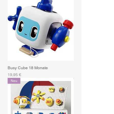
Busy Cube 18 Monate
Preis
19,95 €
Neu