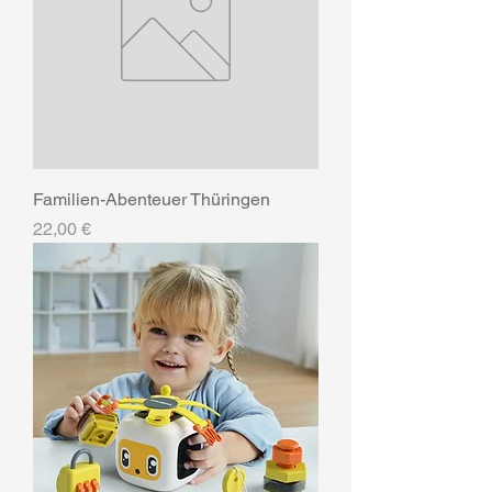
Familien-Abenteuer Thüringen
Preis
22,00 €