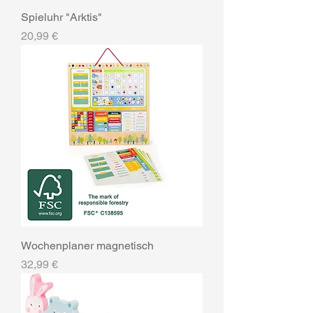
Spieluhr "Arktis"
Preis
20,99 €
Wochenplaner magnetisch
Preis
32,99 €