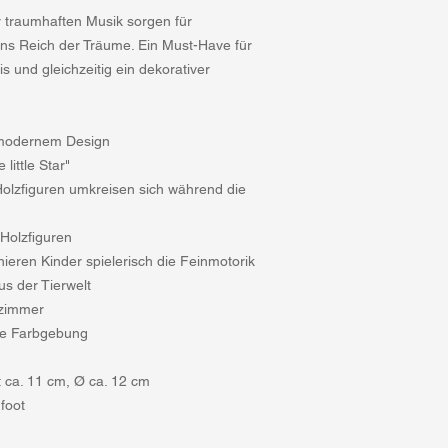
 traumhaften Musik sorgen für
ns Reich der Träume. Ein Must-Have für
s und gleichzeitig ein dekorativer
n modernem Design
 little Star"
 Holzfiguren umkreisen sich während die
Holzfiguren
nieren Kinder spielerisch die Feinmotorik
us der Tierwelt
rzimmer
ne Farbgebung
 ca. 11 cm, Ø ca. 12 cm
 foot