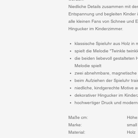
Niedliche Details zusammen mit der
Entspannung und begleiten Kinder i
alle kleinen Fans von Schnee und Ei
Hingucker im Kinderzimmer.
klassische Spieluhr aus Holz i
spielt die Melodie "Twinkle twinkle
die beiden liebevoll gestalteten
Melodie spielt
zwei abnehmbare, magnetische 
beim Aufziehen der Spieluhr trai
niedliche, kindgerechte Motive a
dekorativer Hingucker im Kinde
hochwertiger Druck und moder
Maße cm:
Höhe:
Marke:
small
Material:
Holz