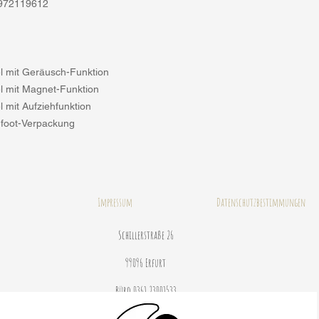
972119612
el mit Geräusch-Funktion
el mit Magnet-Funktion
el mit Aufziehfunktion
 foot-Verpackung
Impressum
Datenschutzbestimmungen
Schillerstraße 26
99096 Erfurt
Büro 0361 23001533
© 2020 by Janine Stahlhofen