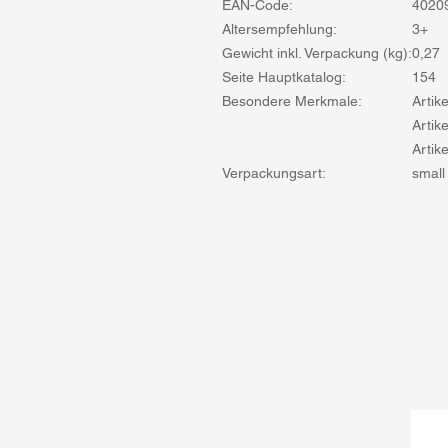
EAN-Code:
4020
Altersempfehlung:
3+
Gewicht inkl. Verpackung (kg):
0,27
Seite Hauptkatalog:
154
Besondere Merkmale:
Artik
Artik
Artik
Verpackungsart:
small