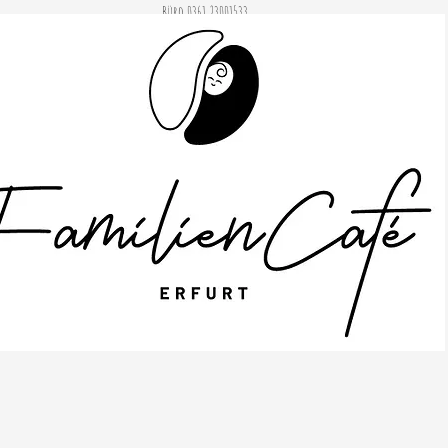
Büro 0361 23001533
© 2020 by Janine Stahlhofen