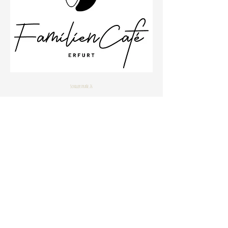
Schillerstraße 26
99096 Erfurt
Büro
0361 23001533
Impressum
Datenschutzbestimmungen
© 2020 by Janine Stahlhofen