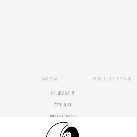
Impressum
Datenschutzbestimmungen
Schillerstraße 26
99096 Erfurt
Büro 0361 23001533
© 2020 by Janine Stahlhofen