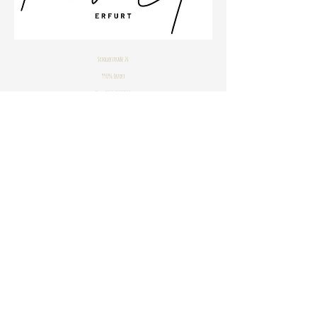
Schillerstraße 26
99096 Erfurt
Büro
0361 23001533
Impressum
Datenschutzbestimmungen
© 2020 by Janine Stahlhofen