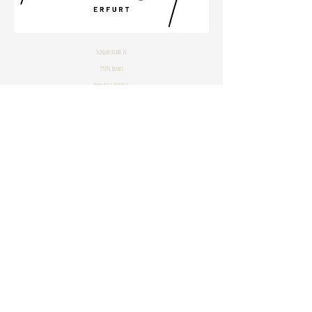
Schillerstraße 26
99096 Erfurt
Büro
0361 23001533
Impressum
Datenschutzbestimmungen
© 2020 by Janine Stahlhofen