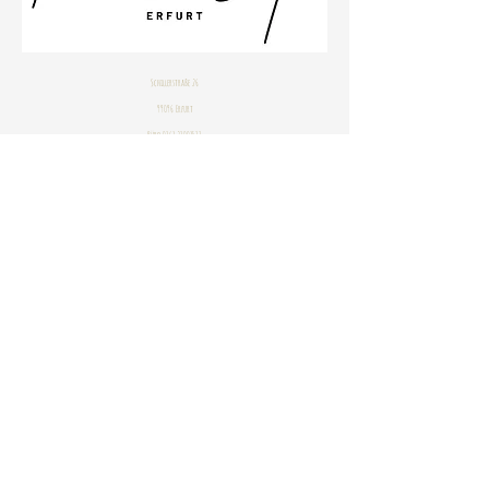
Schillerstraße 26
99096 Erfurt
Büro
0361 23001533
Impressum
Datenschutzbestimmungen
© 2020 by Janine Stahlhofen