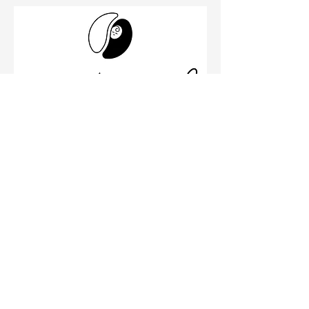
Schillerstraße 26
99096 Erfurt
Büro
0361 23001533
Impressum
Datenschutzbestimmungen
© 2020 by Janine Stahlhofen