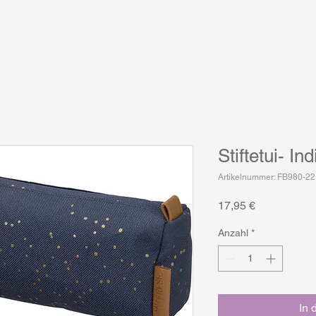
Stiftetui- In
Artikelnummer: FB980-22
Preis
17,95 €
Anzahl
*
In 