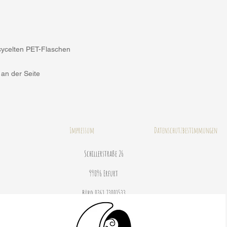
cycelten PET-Flaschen
 an der Seite
Impressum
Datenschutzbestimmungen
Schillerstraße 26
99096 Erfurt
Büro 0361 23001533
© 2020 by Janine Stahlhofen